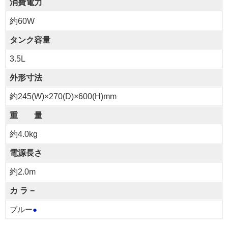
消費電力
約60W
タンク容量
3.5L
外形寸法
約245(W)×270(D)×600(H)mm
重 量
約4.0kg
電源長さ
約2.0m
カ ラ −
ブルー
●