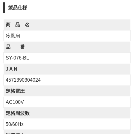
製品仕様
商 品 名
冷風扇
品 番
SY-076-BL
J A N
4571390304024
定格電圧
AC100V
定格周波数
50/60Hz