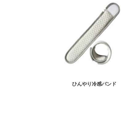
り)
ひんやり冷感バンド