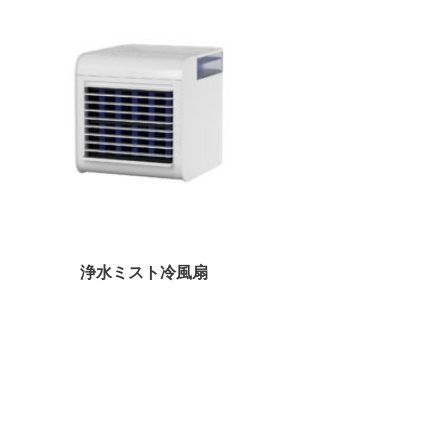
浄水ミスト冷風扇
卓上加湿